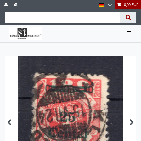
0,00 EUR
☰