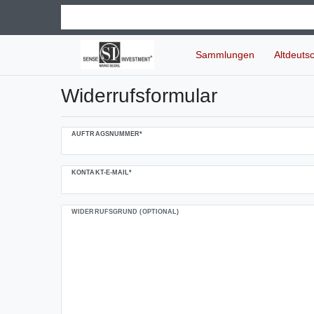
Sammlungen
Altdeuts
Widerrufs­formular
Ceres::Template.mailFormHoneypotLabel
AUFTRAGSNUMMER*
KONTAKT-E-MAIL*
WIDERRUFSGRUND (OPTIONAL)