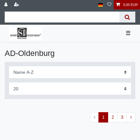
0,00 EUR
☰
AD-Oldenburg
1
2
3