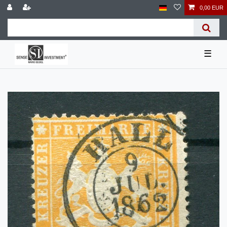
0,00 EUR
☰