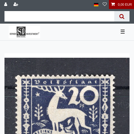
0,00 EUR
☰