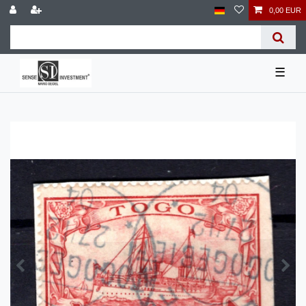
0,00 EUR
☰