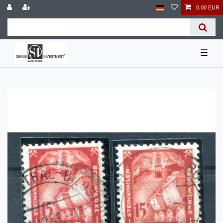
0,00 EUR
☰