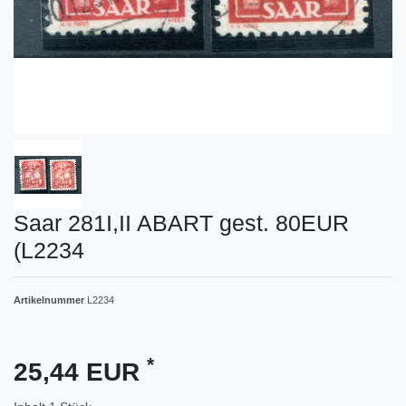
Saar 281I,II ABART gest. 80EUR
(L2234
Artikelnummer
L2234
*
25,44 EUR