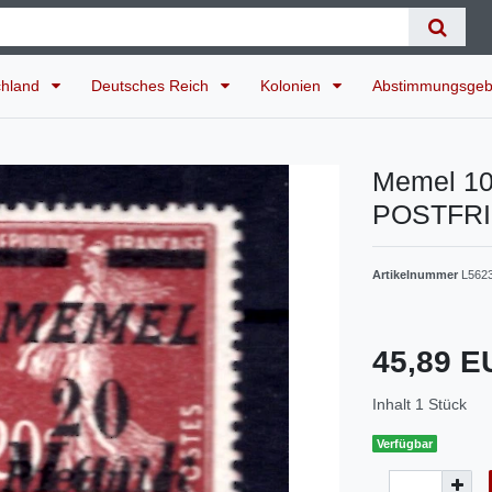
chland
Deutsches Reich
Kolonien
Abstimmungsgeb
Memel 10
POSTFRI
Artikelnummer
L562
45,89 
Inhalt
1
Stück
Verfügbar