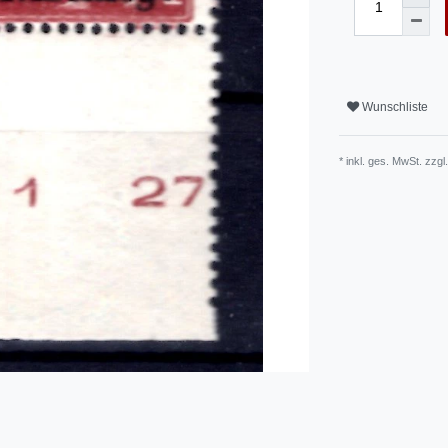
Wunschliste
* inkl. ges. MwSt. zzgl