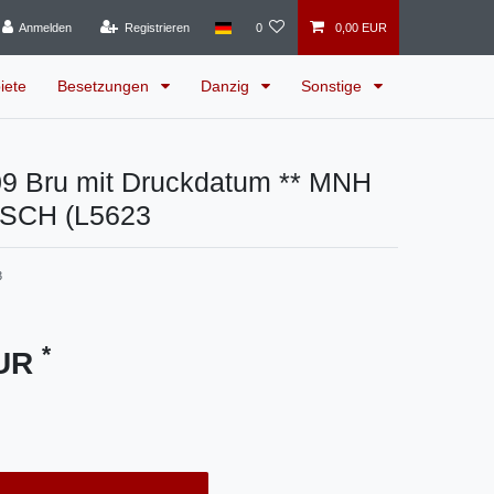
Anmelden
Registrieren
0
0,00 EUR
iete
Besetzungen
Danzig
Sonstige
9 Bru mit Druckdatum ** MNH
SCH (L5623
3
*
EUR