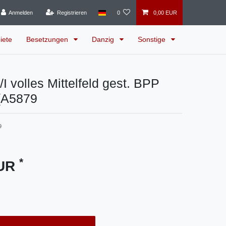
Anmelden
Registrieren
0
0,00 EUR
iete
Besetzungen
Danzig
Sonstige
I volles Mittelfeld gest. BPP
(A5879
9
*
EUR