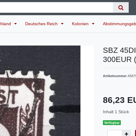
chland
Deutsches Reich
Kolonien
Abstimmungsgeb
SBZ 45DI/
300EUR 
Artikelnummer
A587
86,23 
Inhalt
1
Stück
Verfügbar