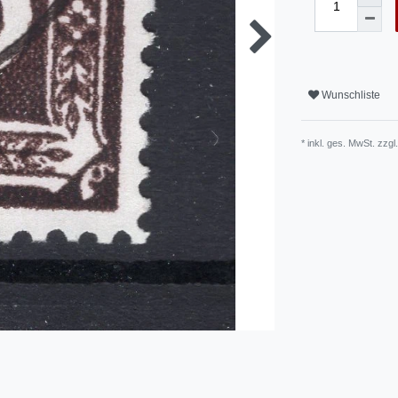
Wunschliste
* inkl. ges. MwSt. zzgl