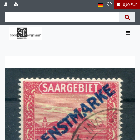
0,00 EUR
☰