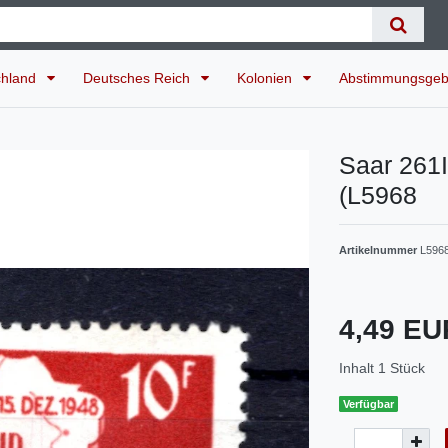
chland
Deutsches Reich
Kolonien
Abstimmungsgeb
Saar 261
(L5968
Artikelnummer
L596
4,49 E
Inhalt
1
Stück
Verfügbar