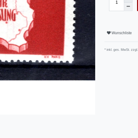
Wunschliste
* inkl. ges. MwSt. zzgl