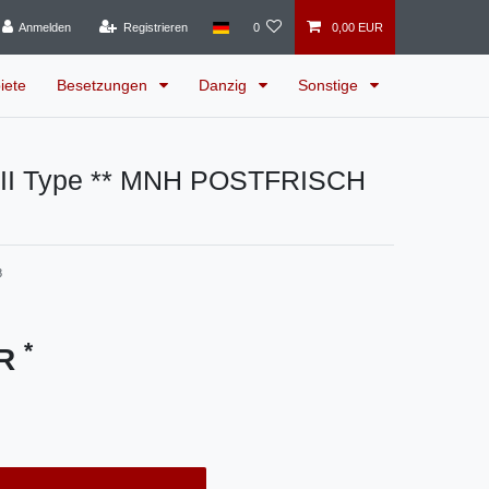
Anmelden
Registrieren
0
0,00 EUR
iete
Besetzungen
Danzig
Sonstige
III Type ** MNH POSTFRISCH
8
*
UR