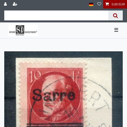
0,00 EUR
☰