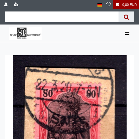
0,00 EUR
☰