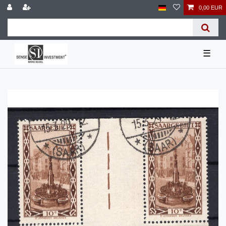
0,00 EUR
☰