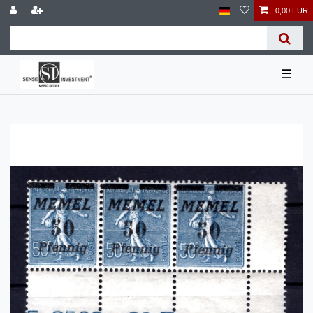
0,00 EUR
☰