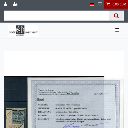
0,00 EUR
☰