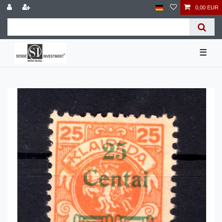
0,00 EUR
☰