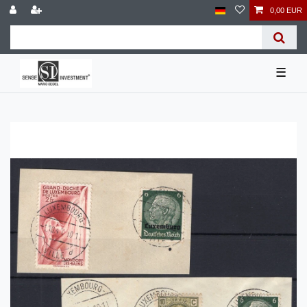
0,00 EUR
☰