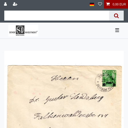
0,00 EUR
☰