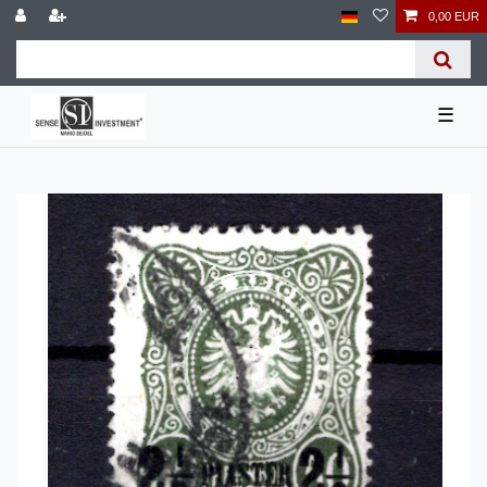
0,00 EUR
☰