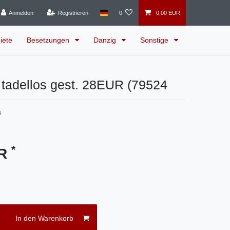
Anmelden
Registrieren
0
0,00 EUR
iete
Besetzungen
Danzig
Sonstige
 tadellos gest. 28EUR (79524
4
*
UR
In den Warenkorb