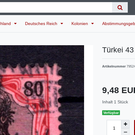
chland
Deutsches Reich
Kolonien
Abstimmungsgeb
Türkei 43
Artikelnummer
7952
9,48 E
Inhalt
1
Stück
Verfügbar