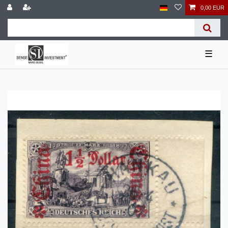
0,00 EUR
☰