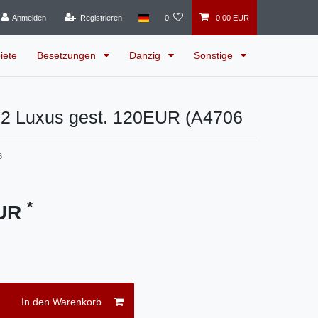
Anmelden
Registrieren
0
0,00 EUR
iete
Besetzungen
Danzig
Sonstige
2 Luxus gest. 120EUR (A4706
6
*
EUR
In den Warenkorb