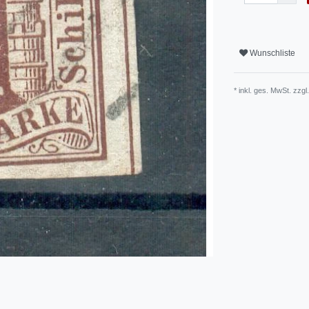
Wunschliste
* inkl. ges. MwSt. zzgl