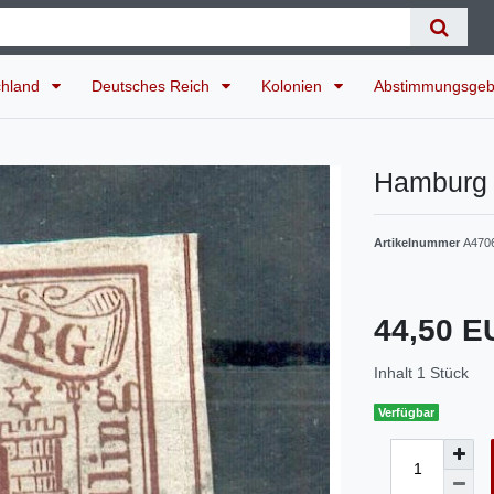
chland
Deutsches Reich
Kolonien
Abstimmungsgeb
Hamburg 
Artikelnummer
A470
44,50 
Inhalt
1
Stück
Verfügbar