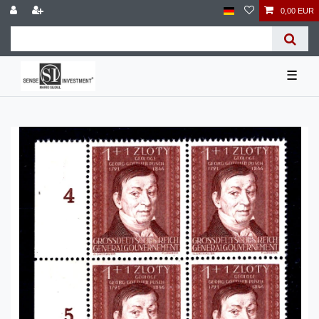
0,00 EUR
☰