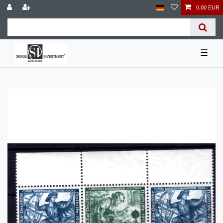
0,00 EUR
☰