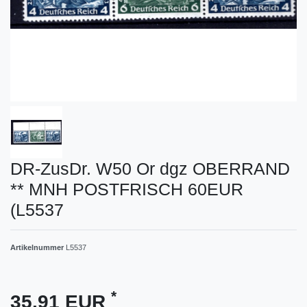
DR-ZusDr. W50 Or dgz OBERRAND
** MNH POSTFRISCH 60EUR
(L5537
Artikelnummer
L5537
*
35,91 EUR