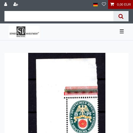
0,00 EUR
☰