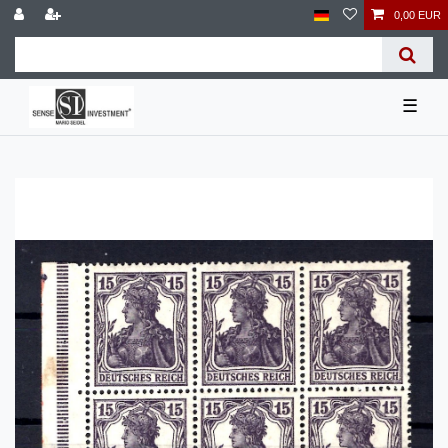
0,00 EUR
☰