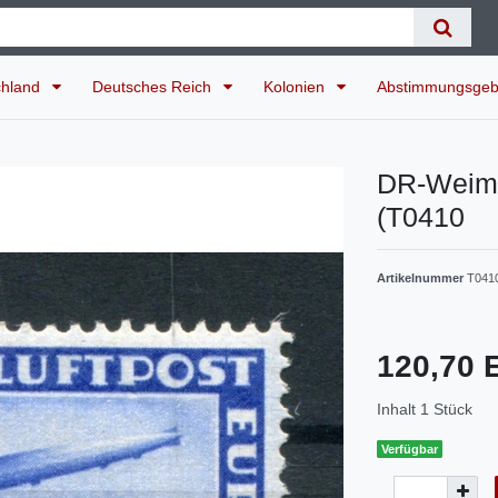
chland
Deutsches Reich
Kolonien
Abstimmungsgeb
DR-Weim
(T0410
Artikelnummer
T041
120,70
Inhalt
1
Stück
Verfügbar