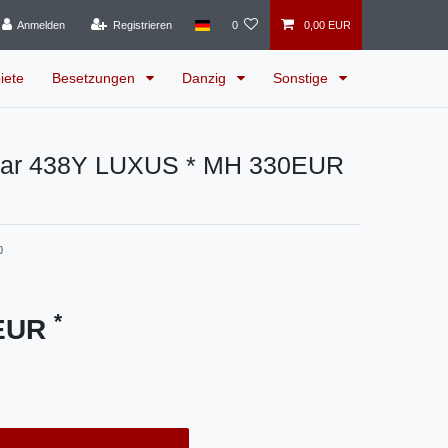
Anmelden
Registrieren
0
0,00 EUR
iete
Besetzungen
Danzig
Sonstige
ar 438Y LUXUS * MH 330EUR
0
*
 EUR