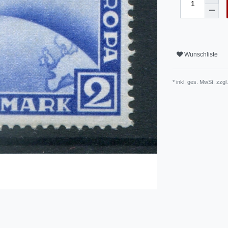
Wunschliste
* inkl. ges. MwSt. zzgl