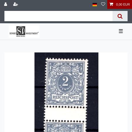
0,00 EUR
☰