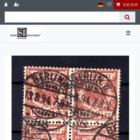
0,00 EUR
☰