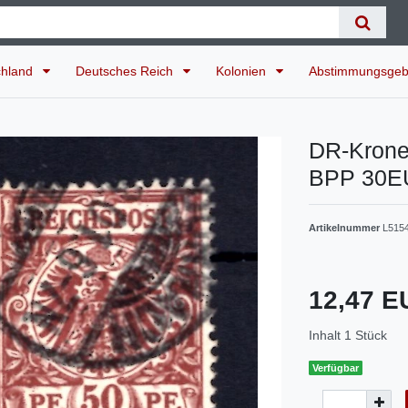
chland
Deutsches Reich
Kolonien
Abstimmungsgeb
DR-Krone/
BPP 30E
Artikelnummer
L515
12,47 
Inhalt
1
Stück
Verfügbar