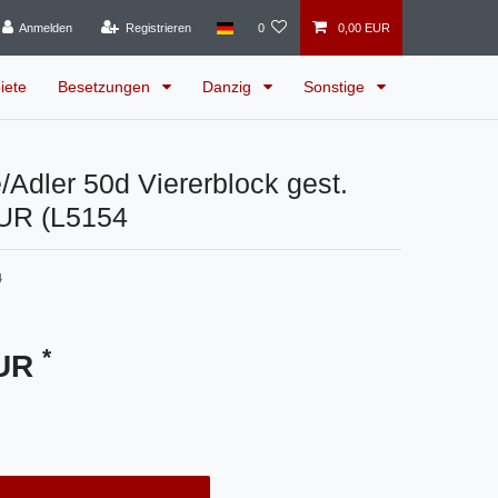
Anmelden
Registrieren
0
0,00 EUR
iete
Besetzungen
Danzig
Sonstige
Adler 50d Viererblock gest.
UR (L5154
4
*
EUR