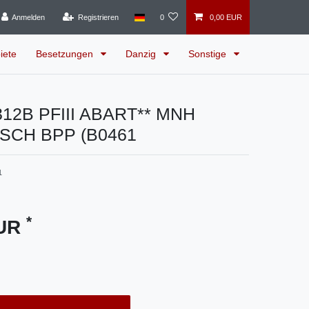
Anmelden
Registrieren
0
0,00 EUR
iete
Besetzungen
Danzig
Sonstige
 312B PFIII ABART** MNH
SCH BPP (B0461
1
*
EUR