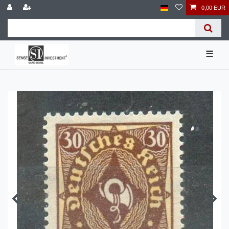
0,00 EUR
☰