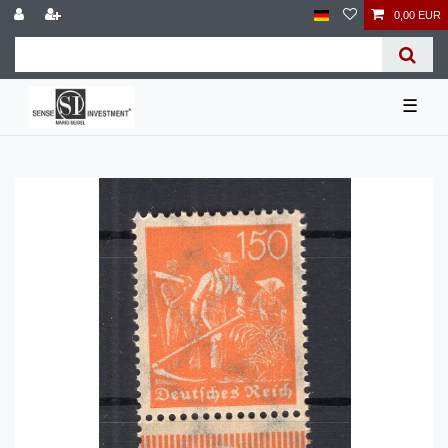
0,00 EUR
☰