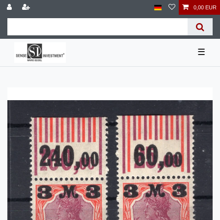
0,00 EUR
☰