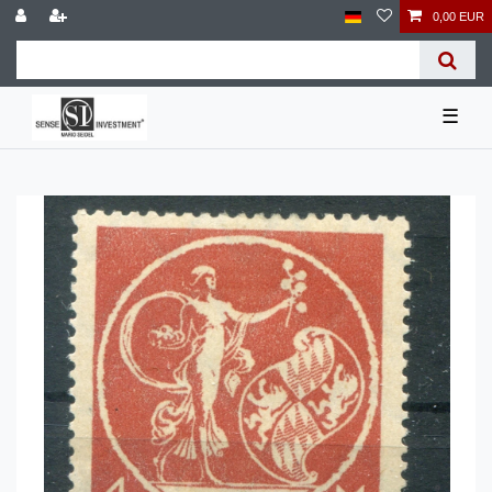
0,00 EUR
☰