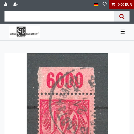
0,00 EUR
☰