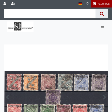
0,00 EUR
☰