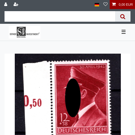
0,00 EUR
☰