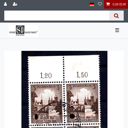
0,00 EUR
☰