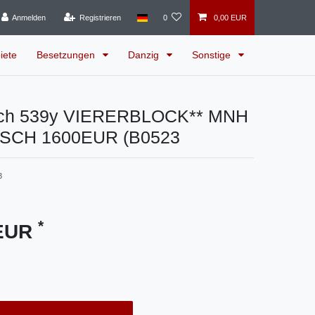
Anmelden
Registrieren
0
0,00 EUR
iete
Besetzungen
Danzig
Sonstige
ich 539y VIERERBLOCK** MNH
SCH 1600EUR (B0523
3
*
 EUR