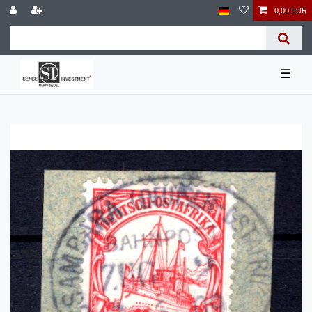
0,00 EUR
☰