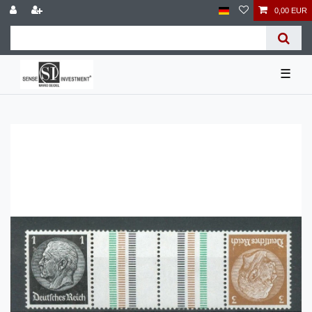
0,00 EUR
☰