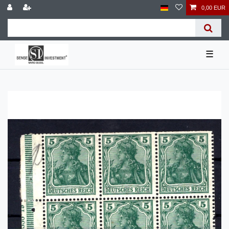
0,00 EUR
☰