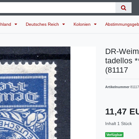
chland
Deutsches Reich
Kolonien
Abstimmungsgeb
DR-Weim
tadellos
(81117
Artikelnummer
81117
11,47 
Inhalt
1
Stück
Verfügbar