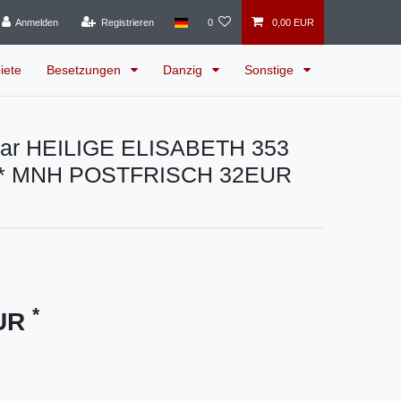
Anmelden
Registrieren
0
0,00 EUR
iete
Besetzungen
Danzig
Sonstige
ar HEILIGE ELISABETH 353
 ** MNH POSTFRISCH 32EUR
*
EUR