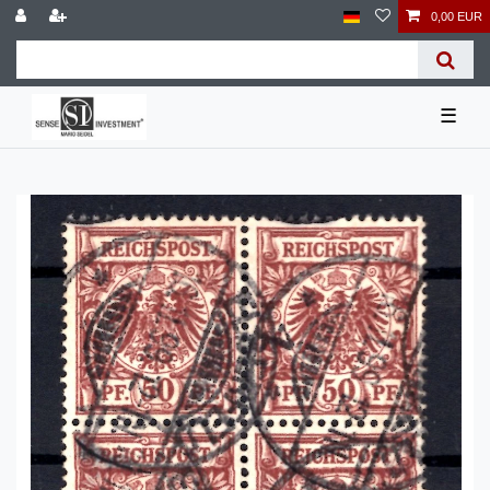
0,00 EUR
☰