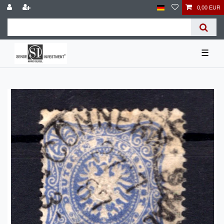
0,00 EUR
☰