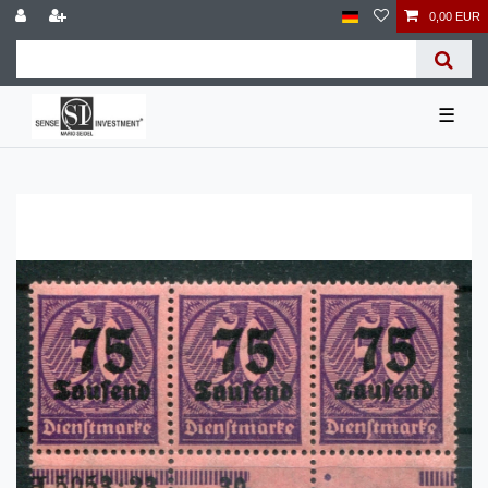
0,00 EUR
☰