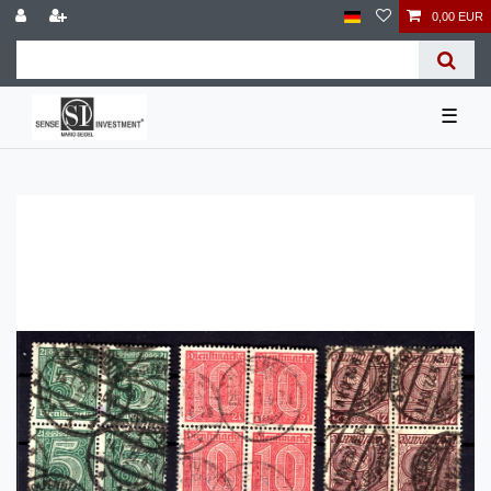
0,00 EUR
☰