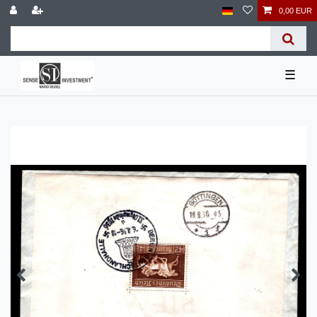
0,00 EUR
☰